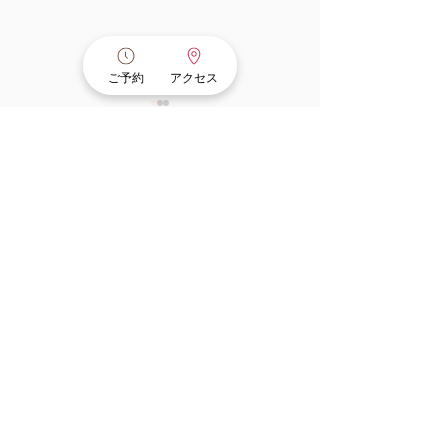
ご予約
アクセス
コメント
コメントを追加…
「ここまでの鍼灸、本当
院内環境紹介ー
に必要？」と迷う方へ
防のための空調