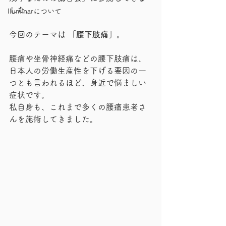
した。
Iluminarについて
今回のテーマは 
「腰下肢痛」
。
腰痛や坐骨神経痛などの腰下肢痛は、
日本人の労働生産性を下げる要因の一
つとも言われるほど、身近で悩ましい
症状です。
私自身も、これまで多くの腰痛患者さ
んを施術してきました。