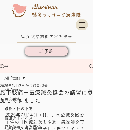
症状や施術内容を検索
ご予約
記事
All Posts
2025年7月17日
読了時間: 3分
All Posts
腰下肢痛ー医療鍼灸協会の講習に参
美容鍼灸
加してきました
鍼灸と体の不調
2025年7月14日（日）、医療鍼灸協会
健康アドバイス
主催の「医鍼連携を推進・鍼灸師を育
経絡治療・東洋医学
成するための講習会」に参加してきま