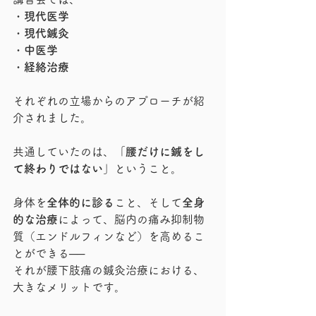
・
現代医学
・
現代鍼灸
・
中医学
・
経絡治療
それぞれの立場からのアプローチが紹
介されました。
共通していたのは、「
腰だけに鍼をし
て終わりではない
」ということ。
身体を
全体的に診る
こと、そして
全身
的な治療
によって、脳内の痛み抑制物
質（エンドルフィンなど）を高めるこ
とができる──
それが腰下肢痛の鍼灸治療における、
大きなメリットです。