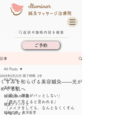
症状や施術内容を検索
ご予約
記事
All Posts
2025年5月23日
読了時間: 2分
All Posts
くすみを和らげる美容鍼灸——光が
美容鍼灸
めぐる肌へ
「最近、顔色がパッとしない」
鍼灸と体の不調
「疲れて見えると言われる」
健康アドバイス
「メイクをしても、なんとなくくすん
経絡治療・東洋医学
で見える」