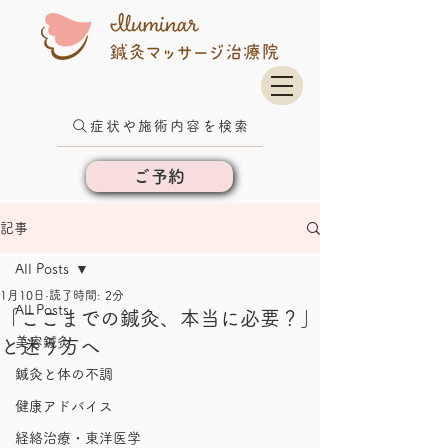
症状や施術内容を検索
ご予約
記事
All Posts
1月10日
読了時間: 2分
All Posts
「ここまでの鍼灸、本当に必要？」
美容鍼灸
と迷う方へ
鍼灸と体の不調
健康アドバイス
経絡治療・東洋医学