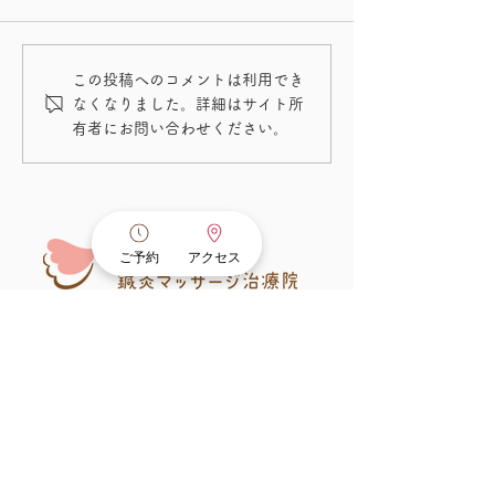
この投稿へのコメントは利用でき
院内環境紹介ー感染症予
腰下肢痛ー医療
なくなりました。詳細はサイト所
防のための空調管理
の講習に参加し
有者にお問い合わせください。
た
ご予約
アクセス
アクセス
180-0001
東京都武蔵野市吉祥寺北町3−4−3
メゾンドアルザス102
​アクセスの詳細は