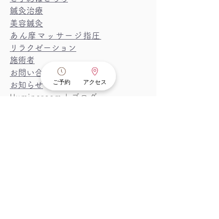
鍼灸治療
美容鍼灸
あん摩マッサージ指圧​
リラクゼーション
​施術者
お問い合わせ
ご予約
アクセス
​お知らせ
Iluminaroom | ブログ
鍼灸治療一覧
​頭部・顔面部の鍼灸治療
自律神経系の鍼灸治療
婦人科系の鍼灸治療
消化器系の鍼灸治療