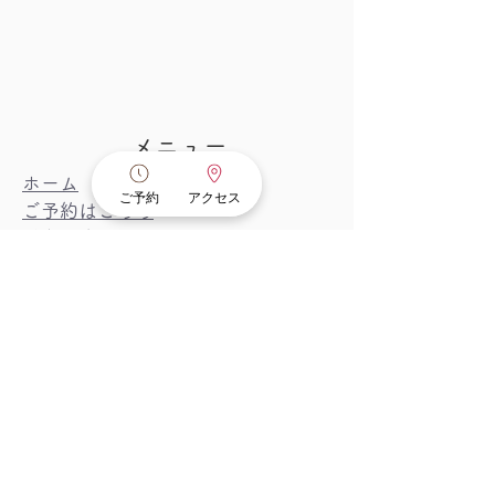
メニュー
​ホーム
ご予約
アクセス
​ご予約はこちら
鍼灸治療
美容鍼灸
あん摩マッサージ指圧​
リラクゼーション
​施術者
お問い合わせ
​お知らせ
Iluminaroom | ブログ