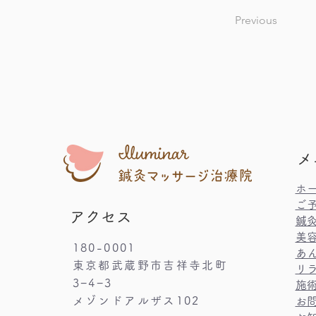
Previous
メ
​ホ
​ご
アクセス
鍼
美
180-0001​
あ
東京都武蔵野市吉祥寺北町
リ
3−4−3
​施
メゾンドアルザス102
お